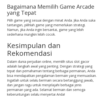
Bagaimana Memilih Game Arcade
yang Tepat
Pilih game yang sesuai dengan minat Anda. Jika Anda suka
tantangan, pilihlah game yang memerlukan strategi.
Namun, jika Anda ingin bersantai, game yang lebih
sederhana mungkin lebih cocok.
Kesimpulan dan
Rekomendasi
Dalam dunia perjudian online, memilih situs slot gacor
adalah langkah awal yang penting. Dengan strategi yang
tepat dan pemahaman tentang berbagai permainan, Anda
bisa mendapatkan pengalaman bermain yang memuaskan.
Ingatlah untuk selalu bermain secara bertanggung jawab,
dan jangan ragu untuk menjelajahi berbagai jenis
permainan yang ada. Selamat bermain dan semoga
keberuntungan selalu menyertai Anda!