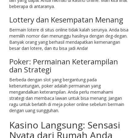
lain yang dapat Anda nikmati di kasino online. Mari kita lihat
beberapa di antaranya.
Lottery dan Kesempatan Menang
Bermain lotere di situs online tidak kalah serunya. Anda bisa
memilih nomor dan menunggu hasilnya dengan deg-degan.
Banyak orang yang berhasil mendapatkan kemenangan
besar dari lotere, dan itu bisa jadi Anda!
Poker: Permainan Keterampilan
dan Strategi
Berbeda dengan slot yang bergantung pada
keberuntungan, poker adalah permainan yang
mengandalkan keterampilan. Anda perlu memahami
strategi dan membaca lawan untuk bisa menang. Jangan
ragu untuk berlatih di meja poker online sebelum bermain
dengan uang sungguhan.
Kasino Langsung: Sensasi
Nyata dari Rumah Anda