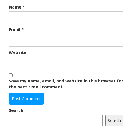
Name
*
Email
*
Website
Save my name, email, and website in this browser for
the next time I comment.
Search
Search