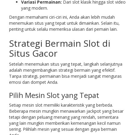
Variasi Permainan:
Dari slot klasik hingga slot video
yang modern.
Dengan memahami ciri-ciri ini, Anda akan lebih mudah
menemukan situs yang tepat untuk dimainkan. Selain itu,
penting untuk selalu memeriksa ulasan dari pemain lain.
Strategi Bermain Slot di
Situs Gacor
Setelah menemukan situs yang tepat, langkah selanjutnya
adalah mengembangkan strategi bermain yang efektif.
Tanpa strategi, permainan bisa menjadi sangat menguras
emosi dan dompet Anda.
Pilih Mesin Slot yang Tepat
Setiap mesin slot memiliki karakteristik yang berbeda.
Beberapa mesin mungkin menawarkan jackpot yang besar
tetapi dengan peluang menang yang rendah, sementara
yang lain mungkin memberikan kemenangan kecil namun
sering. Pilihlah mesin yang sesuai dengan gaya bermain