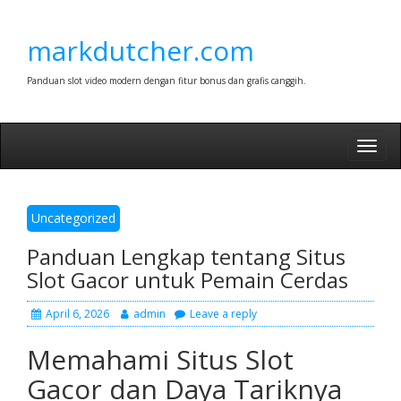
Skip
to
markdutcher.com
content
Panduan slot video modern dengan fitur bonus dan grafis canggih.
Toggl
navig
Uncategorized
Panduan Lengkap tentang Situs
Slot Gacor untuk Pemain Cerdas
April 6, 2026
admin
Leave a reply
Memahami Situs Slot
Gacor dan Daya Tariknya