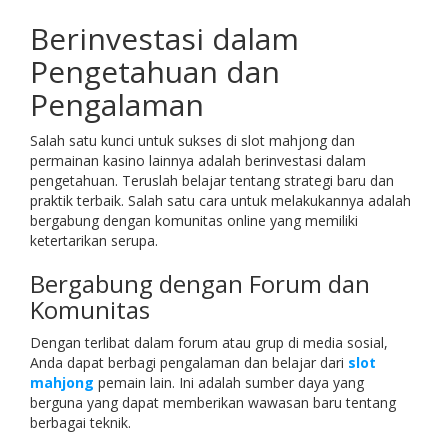
Berinvestasi dalam
Pengetahuan dan
Pengalaman
Salah satu kunci untuk sukses di slot mahjong dan
permainan kasino lainnya adalah berinvestasi dalam
pengetahuan. Teruslah belajar tentang strategi baru dan
praktik terbaik. Salah satu cara untuk melakukannya adalah
bergabung dengan komunitas online yang memiliki
ketertarikan serupa.
Bergabung dengan Forum dan
Komunitas
Dengan terlibat dalam forum atau grup di media sosial,
Anda dapat berbagi pengalaman dan belajar dari
slot
mahjong
pemain lain. Ini adalah sumber daya yang
berguna yang dapat memberikan wawasan baru tentang
berbagai teknik.