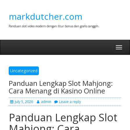
Skip
to
markdutcher.com
content
Panduan slot video modern dengan fitur bonus dan grafis canggih.
Toggl
navig
Uncategorized
Panduan Lengkap Slot Mahjong:
Cara Menang di Kasino Online
July 5, 2026
admin
Leave a reply
Panduan Lengkap Slot
Mahjong: Cara