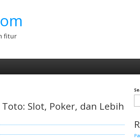
com
 fitur
Se
Toto: Slot, Poker, dan Lebih
R
Pa