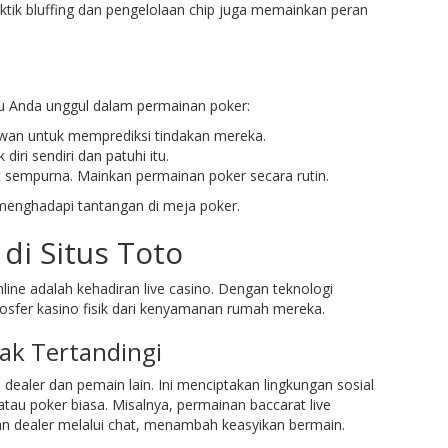
aktik bluffing dan pengelolaan chip juga memainkan peran
u Anda unggul dalam permainan poker:
awan untuk memprediksi tindakan mereka.
diri sendiri dan patuhi itu.
 sempurna. Mainkan permainan poker secara rutin.
 menghadapi tantangan di meja poker.
 di Situs Toto
nline adalah kehadiran live casino. Dengan teknologi
sfer kasino fisik dari kenyamanan rumah mereka.
ak Tertandingi
dealer dan pemain lain. Ini menciptakan lingkungan sosial
tau poker biasa. Misalnya, permainan baccarat live
 dealer melalui chat, menambah keasyikan bermain.