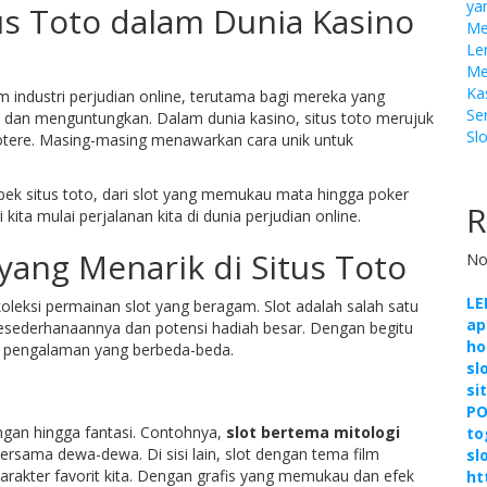
ya
s Toto dalam Dunia Kasino
Me
Le
Me
Ka
am industri perjudian online, terutama bagi mereka yang
Se
an menguntungkan. Dalam dunia kasino, situs toto merujuk
Sl
 lotere. Masing-masing menawarkan cara unik untuk
aspek situs toto, dari slot yang memukau mata hingga poker
R
ita mulai perjalanan kita di dunia perjudian online.
yang Menarik di Situs Toto
No
LE
 koleksi permainan slot yang beragam. Slot adalah salah satu
ap
 kesederhanaannya dan potensi hadiah besar. Dengan begitu
ho
n pengalaman yang berbeda-beda.
sl
si
P
angan hingga fantasi. Contohnya,
slot bertema mitologi
to
sama dewa-dewa. Di sisi lain, slot dengan tema film
sl
akter favorit kita. Dengan grafis yang memukau dan efek
ht