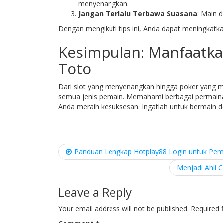
menyenangkan.
Jangan Terlalu Terbawa Suasana
: Main 
Dengan mengikuti tips ini, Anda dapat meningkatk
Kesimpulan: Manfaatka
Toto
Dari slot yang menyenangkan hingga poker yang m
semua jenis pemain. Memahami berbagai permain
Anda meraih kesuksesan. Ingatlah untuk bermain d
Post
Panduan Lengkap Hotplay88 Login untuk Pema
navigation
Menjadi Ahli 
Leave a Reply
Your email address will not be published.
Required 