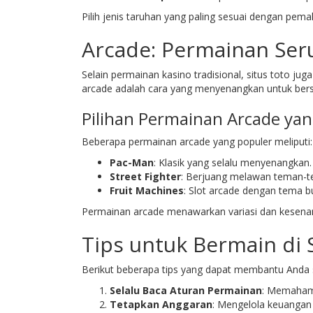
Pilih jenis taruhan yang paling sesuai dengan pem
Arcade: Permainan Seru
Selain permainan kasino tradisional, situs toto 
arcade adalah cara yang menyenangkan untuk bers
Pilihan Permainan Arcade yan
Beberapa permainan arcade yang populer meliputi:
Pac-Man
: Klasik yang selalu menyenangkan.
Street Fighter
: Berjuang melawan teman-t
Fruit Machines
: Slot arcade dengan tema 
Permainan arcade menawarkan variasi dan kesenang
Tips untuk Bermain di 
Berikut beberapa tips yang dapat membantu Anda sa
Selalu Baca Aturan Permainan
: Memahami
Tetapkan Anggaran
: Mengelola keuanga