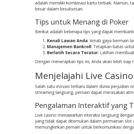
adalah memiliki kombinasi kartu terbaik. Namun, t
besar dalam kesuksesan.
Tips untuk Menang di Poker
Berikut adalah beberapa tips yang dapat membant
Kenali Lawan Anda
: Amati gaya bermain l
Manajemen Bankroll
: Tetapkan batas untuk 
Berlatih Secara Teratur
: Latihan membuat
Dengan menerapkan tips ini, Anda akan lebih siap
Menjelajahi Live Casino
Salah satu inovasi terbaru dalam dunia perjudian o
streaming langsung, pemain dapat merasakan atmo
Pengalaman Interaktif yang T
Live casino menawarkan interaksi langsung dengan 
yang tidak dapat ditemukan dalam permainan slot a
memungkinkan pemain untuk berkomunikasi dengan