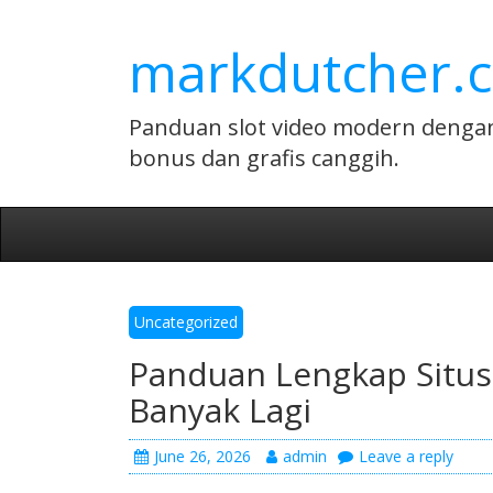
Skip
to
markdutcher.
content
Panduan slot video modern dengan
bonus dan grafis canggih.
Uncategorized
Panduan Lengkap Situs 
Banyak Lagi
June 26, 2026
admin
Leave a reply