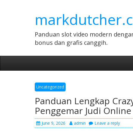
Skip
to
markdutcher.
content
Panduan slot video modern dengan
bonus dan grafis canggih.
Uncategorized
Panduan Lengkap Crazy
Penggemar Judi Online
June 9, 2026
admin
Leave a reply