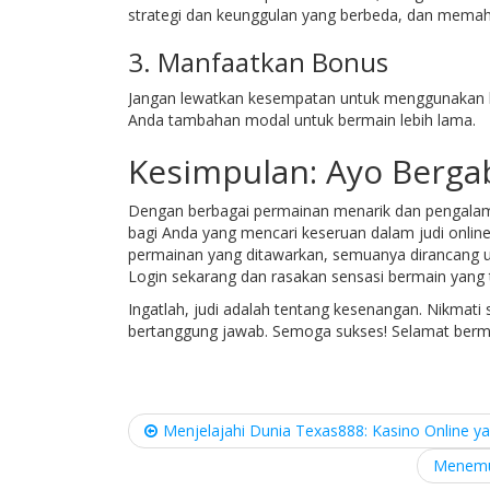
strategi dan keunggulan yang berbeda, dan mema
3. Manfaatkan Bonus
Jangan lewatkan kesempatan untuk menggunakan b
Anda tambahan modal untuk bermain lebih lama.
Kesimpulan: Ayo Bergab
Dengan berbagai permainan menarik dan pengalama
bagi Anda yang mencari keseruan dalam judi online
permainan yang ditawarkan, semuanya dirancang un
Login sekarang dan rasakan sensasi bermain yang t
Ingatlah, judi adalah tentang kesenangan. Nikmati
bertanggung jawab. Semoga sukses! Selamat bermai
Post
Menjelajahi Dunia Texas888: Kasino Online 
navigation
Menemuk