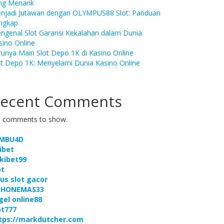
ng Menarik
njadi Jutawan dengan OLYMPUS88 Slot: Panduan
ngkap
ngenal Slot Garansi Kekalahan dalam Dunia
sino Online
runya Main Slot Depo 1K di Kasino Online
ot Depo 1K: Menyelami Dunia Kasino Online
ecent Comments
 comments to show.
MBU4D
ibet
kibet99
ot
tus slot gacor
OHONEMAS33
gel online88
ot777
tps://markdutcher.com