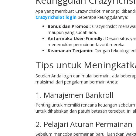
Keunggulan Crazyrichsl
Apa yang membuat Crazyrichslot menonjol dibanding
Crazyrichslot login
beberapa keunggulannya:
Bonus dan Promosi:
Crazyrichslot menawa
maupun yang sudah ada.
Antarmuka User-Friendly:
Desain situs ya
menemukan permainan favorit mereka.
Keamanan Terjamin:
Dengan teknologi enkr
Tips untuk Meningkat
Setelah Anda login dan mulai bermain, ada beber
maksimal dari pengalaman bermain Anda:
1. Manajemen Bankroll
Penting untuk memiliki rencana keuangan sebelum
untuk dihabiskan dan patuhi batasan tersebut. In
2. Pelajari Aturan Permainan
Sebelum mencoba permainan baru, luangkan waktu 