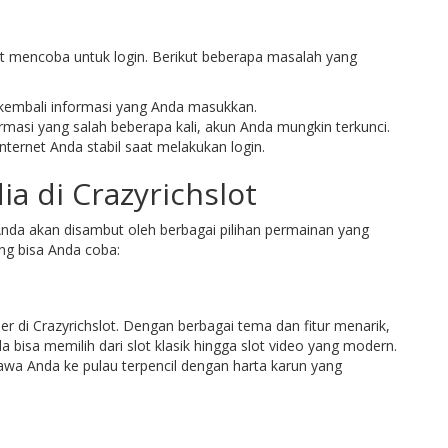
 mencoba untuk login. Berikut beberapa masalah yang
kembali informasi yang Anda masukkan.
asi yang salah beberapa kali, akun Anda mungkin terkunci.
nternet Anda stabil saat melakukan login.
a di Crazyrichslot
Anda akan disambut oleh berbagai pilihan permainan yang
ng bisa Anda coba:
er di Crazyrichslot. Dengan berbagai tema dan fitur menarik,
bisa memilih dari slot klasik hingga slot video yang modern.
a Anda ke pulau terpencil dengan harta karun yang