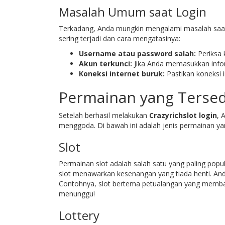
Masalah Umum saat Login
Terkadang, Anda mungkin mengalami masalah saat
sering terjadi dan cara mengatasinya:
Username atau password salah:
Periksa 
Akun terkunci:
Jika Anda memasukkan inform
Koneksi internet buruk:
Pastikan koneksi i
Permainan yang Tersedi
Setelah berhasil melakukan
Crazyrichslot login
, 
menggoda. Di bawah ini adalah jenis permainan ya
Slot
Permainan slot adalah salah satu yang paling popul
slot menawarkan kesenangan yang tiada henti. Anda 
Contohnya, slot bertema petualangan yang membaw
menunggu!
Lottery