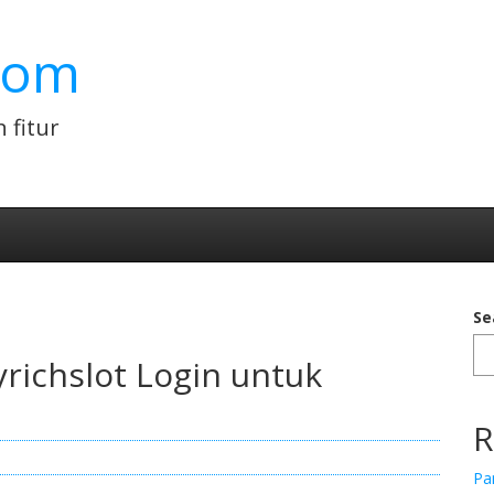
com
 fitur
Se
richslot Login untuk
R
Pa