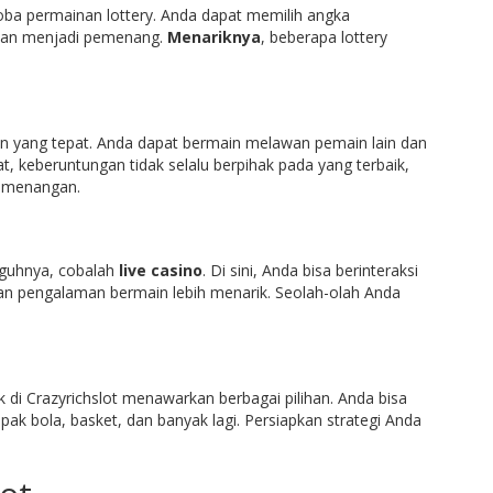
oba permainan lottery. Anda dapat memilih angka
apan menjadi pemenang.
Menariknya
, beberapa lottery
han yang tepat. Anda dapat bermain melawan pemain lain dan
keberuntungan tidak selalu berpihak pada yang terbaik,
kemenangan.
gguhnya, cobalah
live casino
. Di sini, Anda bisa berinteraksi
an pengalaman bermain lebih menarik. Seolah-olah Anda
 di Crazyrichslot menawarkan berbagai pilihan. Anda bisa
ak bola, basket, dan banyak lagi. Persiapkan strategi Anda